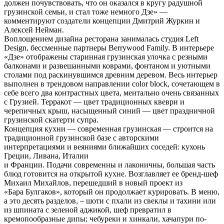
должен почувствовать, что он оказался в кругу радушной
грузинской семьи, и стал тоже немного Дзе» —
комментируют создатели концепции Дмитрий Журкин и
Алексей Нейман.
Воплощением дизайна ресторана занималась студия Left
Design, бессменные партнеры Berrywood Family. В интерьере
«Дзе» отображены старинная грузинская улочка с резными
балконами и развешанными коврами, фонтаном и уютными
столами под раскинувшимся древним деревом. Весь интерьер
выполнен в трендовом направлении color block, сочетающем в
себе всего два контрастных цвета, ментально очень связанных
с Грузией. Терракот — цвет традиционных квеври и
черепичных крыш, насыщенный синий — цвет праздничной
грузинской скатерти супра.
Концепция кухни — современная грузинская — строится на
традиционной грузинской базе с авторскими
интерпретациями и веяниями ближайших соседей: кухонь
Греции, Ливана, Италии
и Франции. Подачи современны и лаконичны, большая часть
блюд готовится на открытой кухне. Возглавляет ее бренд-шеф
Михаил Михайлов, перешедший в новый проект из
«Бара Булгаков», который он продолжает курировать. В меню,
а это десять разделов, – шоти с пхали из свеклы и тахини или
из шпината с зеленой аджикой, шеф превратил в
кремопообразные дипы; чебуреки и хинкали, хачапури по-