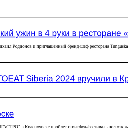
кий ужин в 4 руки в ресторане
Михаил Родионов и приглашённый бренд-шеф ресторана Tunguska
AT Siberia 2024 вручили в К
рске
ТАЙГАСТРО" в Красноярске пройдет стритфуд-фестиваль под от