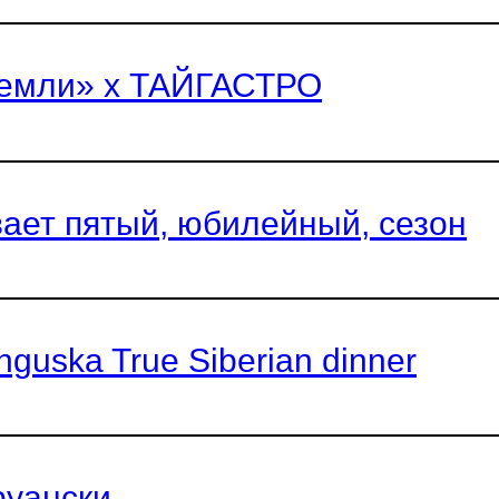
Земли» х ТАЙГАСТРО
ает пятый, юбилейный, сезон
guska True Siberian dinner
руански