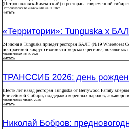
(Петропавловск-Камчатский) и ресторана современной сибирск
Петропавловск-Камчатский
30 июня, 2026
читать
«Территории»: Tunguska х БА
24 июня в Tunguska приедет ресторан БАЛТ (№19 Wheretoeat С
построенной вокруг сезонности морского региона, локальных 
Красноярск
19 июня, 2026
читать
ТРАНССИБ 2026: день рожден
Шесть лет назад ресторан Tunguska от Berrywood Family вперв
Енисейской Сибири, поддержки коренных народов, локаворства
Красноярск
14 января, 2026
читать
Николай Бобров: предновогодн