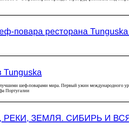
еф-повара ресторана Tunguska
 Tunguska
чшими шеф-поварами мира. Первый ужин международного уровня
ефа Португалии
А, РЕКИ, ЗЕМЛЯ. СИБИРЬ И В