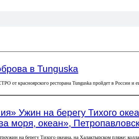
брова в Tunguska
 от красноярского ресторана Tunguska пройдет в России и еще 
яния» Ужин на берегу Тихого ок
ва моря, океан», Петропавловс
троужин на берегу Тихого океана, на Халактырском пляже: колла