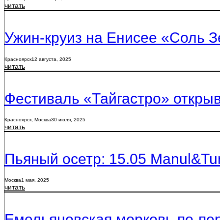
читать
Ужин-круиз на Енисее «Соль 
Красноярск
12 августа, 2025
читать
Фестиваль «Тайгастро» открыв
Красноярск
,
Москва
30 июля, 2025
читать
Пьяный осетр: 15.05 Manul&Tun
Москва
1 мая, 2025
читать
Емельяновская морковь по-пе