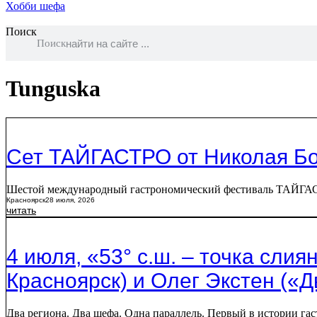
Хобби шефа
Поиск
Поиск
Tunguska
Сет ТАЙГАСТРО от Николая Бо
Шестой международный гастрономический фестиваль ТАЙГАСТРО
Красноярск
28 июля, 2026
читать
4 июля, «53° с.ш. – точка сли
Красноярск) и Олег Экстен («Д
Два региона. Два шефа. Одна параллель. Первый в истории гас