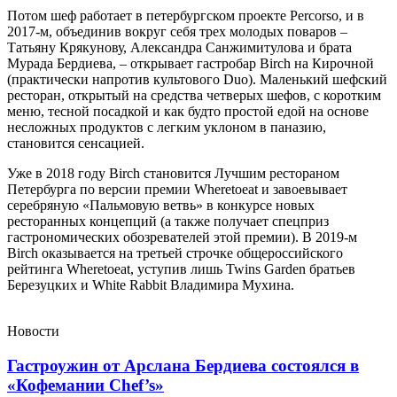
Потом шеф работает в петербургском проекте Percorso, и в
2017-м, объединив вокруг себя трех молодых поваров –
Татьяну Крякунову, Александра Санжимитулова и брата
Мурада Бердиева, – открывает гастробар Birch на Кирочной
(практически напротив культового Duo). Маленький шефский
ресторан, открытый на средства четверых шефов, с коротким
меню, тесной посадкой и как будто простой едой на основе
несложных продуктов с легким уклоном в паназию,
становится сенсацией.
Уже в 2018 году Birch становится Лучшим рестораном
Петербурга по версии премии Wheretoeat и завоевывает
серебряную «Пальмовую ветвь» в конкурсе новых
ресторанных концепций (а также получает спецприз
гастрономических обозревателей этой премии). В 2019-м
Birch оказывается на третьей строчке общероссийского
рейтинга Wheretoeat, уступив лишь Twins Garden братьев
Березуцких и White Rabbit Владимира Мухина.
Новости
Гастроужин от Арслана Бердиева состоялся в
«Кофемании Chef’s»