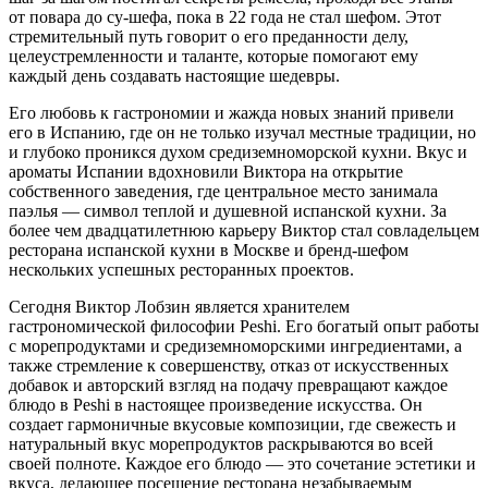
от повара до су-шефа, пока в 22 года не стал шефом. Этот
стремительный путь говорит о его преданности делу,
целеустремленности и таланте, которые помогают ему
каждый день создавать настоящие шедевры.
Его любовь к гастрономии и жажда новых знаний привели
его в Испанию, где он не только изучал местные традиции, но
и глубоко проникся духом средиземноморской кухни. Вкус и
ароматы Испании вдохновили Виктора на открытие
собственного заведения, где центральное место занимала
паэлья — символ теплой и душевной испанской кухни. За
более чем двадцатилетнюю карьеру Виктор стал совладельцем
ресторана испанской кухни в Москве и бренд-шефом
нескольких успешных ресторанных проектов.
Сегодня Виктор Лобзин является хранителем
гастрономической философии Peshi. Его богатый опыт работы
с морепродуктами и средиземноморскими ингредиентами, а
также стремление к совершенству, отказ от искусственных
добавок и авторский взгляд на подачу превращают каждое
блюдо в Peshi в настоящее произведение искусства. Он
создает гармоничные вкусовые композиции, где свежесть и
натуральный вкус морепродуктов раскрываются во всей
своей полноте. Каждое его блюдо — это сочетание эстетики и
вкуса, делающее посещение ресторана незабываемым