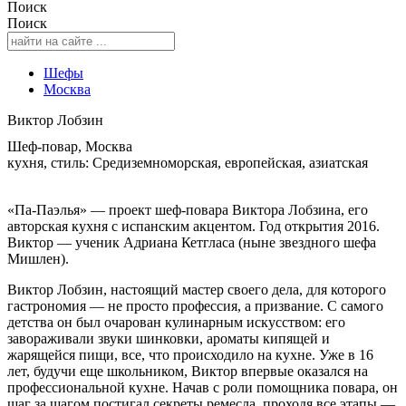
Поиск
Поиск
Шефы
Москва
Виктор Лобзин
Шеф-повар, Москва
кухня, стиль: Средиземноморская, европейская, азиатская
«Па-Паэлья» — проект шеф-повара Виктора Лобзина, его
авторская кухня с испанским акцентом. Год открытия 2016.
Виктор — ученик Адриана Кетгласа (ныне звездного шефа
Мишлен).
Виктор Лобзин, настоящий мастер своего дела, для которого
гастрономия — не просто профессия, а призвание. С самого
детства он был очарован кулинарным искусством: его
завораживали звуки шинковки, ароматы кипящей и
жарящейся пищи, все, что происходило на кухне. Уже в 16
лет, будучи еще школьником, Виктор впервые оказался на
профессиональной кухне. Начав с роли помощника повара, он
шаг за шагом постигал секреты ремесла, проходя все этапы —