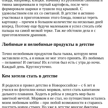
блюда, например, клецки. Начинку из рубленной свинины и
тмина заворачивали в тертый картофель, после чего
формировали шарики и тушили под крышкой. С
удовольствием ели их со сметаной. В детстве я активно
участвовал в приготовлении этого блюда, помогал тереть
картошку – причем в большом количестве на несколько дней
вперед. Поэтому еще будучи маленьким я успел стесать себе
пальцы на самой мелкой терке. Так же обстояли дела и с
приготовлением драников.
Любимые и нелюбимые продукты в детстве
Точно нелюбимым продуктом была тыква, которую меня
заставляли есть, а я никак не мог этого принять. Из любимых
– пельмени! И сметана! Их я готов был есть с утра до ночи.
Каждый день. Круглосуточно.
Кем хотели стать в детстве
Я родился и провел детство в Новороссийске – с 6 лет я
учился во флотилии юных моряков, хотел стать капитаном
дальнего плавания. Ходить в рейсы и увидеть мир было
заветной мечтой. Моряком я не стал, но путешествия остались
моим любимым хобби – при любой возможности я стараюсь
посетить новую страну. Но уже в детстве многие факторы