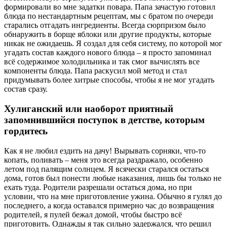
формировали во мне задатки повара. Папа зачастую готовил
блюда по нестандартным рецептам, мы с братом по очереди
старались отгадать ингредиенты. Всегда сюрпризом было
обнаружить в борще яблоки или другие продукты, которые
никак не ожидаешь. Я создал для себя систему, по которой мог
угадать состав каждого нового блюда – я просто запоминал
всё содержимое холодильника и так смог вычислять все
компоненты блюда. Папа раскусил мой метод и стал
придумывать более хитрые способы, чтобы я не мог угадать
состав сразу.
Хулиганский или наоборот приятный
запомнившийся поступок в детстве, которым
гордитесь
Как я не любил ездить на дачу! Вырывать сорняки, что-то
копать, поливать – меня это всегда раздражало, особенно
летом под палящим солнцем. Я всячески старался остаться
дома, готов был понести любые наказания, лишь бы только не
ехать туда. Родители разрешали остаться дома, но при
условии, что на мне приготовление ужина. Обычно я гулял до
последнего, а когда оставался примерно час до возвращения
родителей, я пулей бежал домой, чтобы быстро всё
приготовить. Однажды я так сильно задержался, что решил