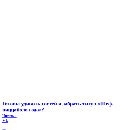
Готовы удивить гостей и забрать титул «Шеф-
пиццайоло года»?
Читать »
Vk