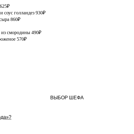
 625₽
и соус голландез 930₽
 сыра 860₽
е из смородины 490₽
роженое 570₽
ВЫБОР ШЕФА
ода»?