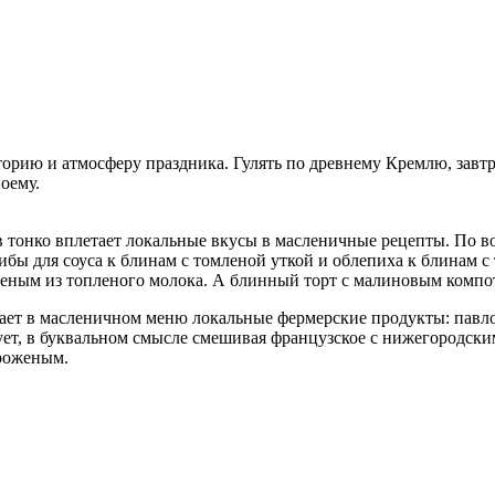
ию и атмосферу праздника. Гулять по древнему Кремлю, завтрак
оему.
онко вплетает локальные вкусы в масленичные рецепты. По во
бы для соуса к блинам с томленой уткой и облепиха к блинам 
женым из топленого молока. А блинный торт с малиновым компот
ает в масленичном меню локальные фермерские продукты: павлов
ует, в буквальном смысле смешивая французское с нижегородски
ороженым.