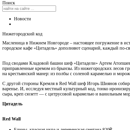
Поиск
Новости
Нижегородский код
Масленица в Нижнем Новгороде – настоящее погружение в истор
городское кафе «Цитадель» дополняют сценарий, каждый по-св
Под сводами Кладовой башни шеф «Цитадели» Артем Атопшев т
приправленные кремом из брынзы. Из нижегородских лесов гри
на крестьянский манер: из полбы с соленой карамелью и моро
С другой стороны Кремля в Red Wall шеф Игорь Шиянов собир
варенье. И, исследуя местный культурный код, тонко иронизир
сыра, креп сюзетт — с цитрусовой карамелью и ванильным м
Цитадель
Red Wall
Блины, красная икра и деревенская сметана 820₽