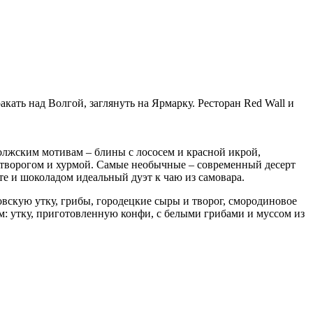
ать над Волгой, заглянуть на Ярмарку. Ресторан Red Wall и
лжским мотивам – блины с лососем и красной икрой,
с творогом и хурмой. Самые необычные – современный десерт
е и шоколадом идеальный дуэт к чаю из самовара.
скую утку, грибы, городецкие сыры и творог, смородиновое
м: утку, приготовленную конфи, с белыми грибами и муссом из