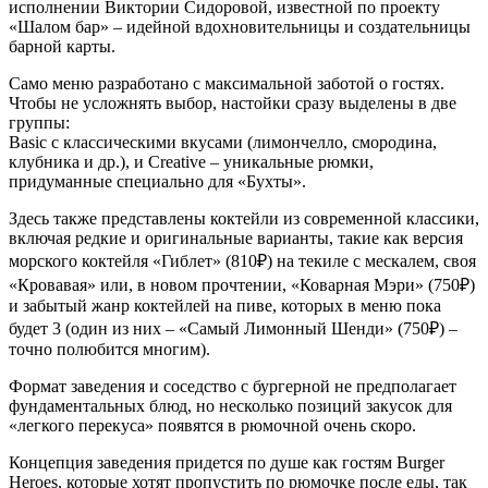
исполнении Виктории Сидоровой, известной по проекту
«Шалом бар» – идейной вдохновительницы и создательницы
барной карты.
Само меню разработано с максимальной заботой о гостях.
Чтобы не усложнять выбор, настойки сразу выделены в две
группы:
Basic с классическими вкусами (лимончелло, смородина,
клубника и др.), и Creative – уникальные рюмки,
придуманные специально для «Бухты».
Здесь также представлены коктейли из современной классики,
включая редкие и оригинальные варианты, такие как версия
морского коктейля «Гиблет» (810₽) на текиле с мескалем, своя
«Кровавая» или, в новом прочтении, «Коварная Мэри» (750₽)
и забытый жанр коктейлей на пиве, которых в меню пока
будет 3 (один из них – «Самый Лимонный Шенди» (750₽) –
точно полюбится многим).
Формат заведения и соседство с бургерной не предполагает
фундаментальных блюд, но несколько позиций закусок для
«легкого перекуса» появятся в рюмочной очень скоро.
Концепция заведения придется по душе как гостям Burger
Heroes, которые хотят пропустить по рюмочке после еды, так