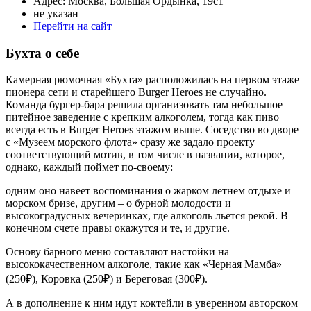
Адрес: Москва, Большая Ордынка, 19с1
не указан
Перейти на сайт
Бухта о себе
Камерная рюмочная «Бухта» расположилась на первом этаже
пионера сети и старейшего Burger Heroes не случайно.
Команда бургер-бара решила организовать там небольшое
питейное заведение с крепким алкоголем, тогда как пиво
всегда есть в Burger Heroes этажом выше. Соседство во дворе
с «Музеем морского флота» сразу же задало проекту
соответствующий мотив, в том числе в названии, которое,
однако, каждый поймет по-своему:
одним оно навеет воспоминания о жарком летнем отдыхе и
морском бризе, другим – о бурной молодости и
высокоградусных вечеринках, где алкоголь льется рекой. В
конечном счете правы окажутся и те, и другие.
Основу барного меню составляют настойки на
высококачественном алкоголе, такие как «Черная Мамба»
(250₽), Коровка (250₽) и Береговая (300₽).
А в дополнение к ним идут коктейли в уверенном авторском