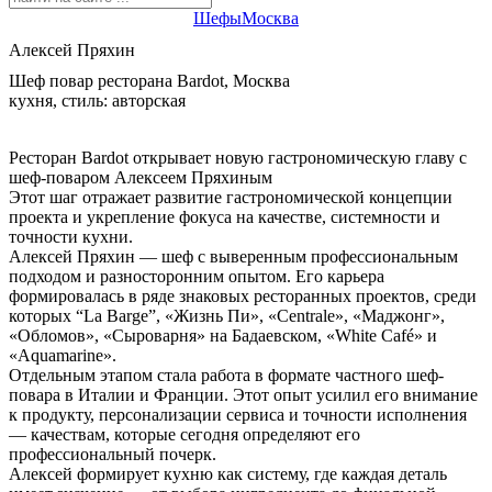
Шефы
Москва
Алексей Пряхин
Шеф повар ресторана Bardot, Москва
кухня, стиль: авторская
Ресторан Bardot открывает новую гастрономическую главу с
шеф-поваром Алексеем Пряхиным
Этот шаг отражает развитие гастрономической концепции
проекта и укрепление фокуса на качестве, системности и
точности кухни.
Алексей Пряхин — шеф с выверенным профессиональным
подходом и разносторонним опытом. Его карьера
формировалась в ряде знаковых ресторанных проектов, среди
которых “La Barge”, «Жизнь Пи», «Centrale», «Маджонг»,
«Обломов», «Сыроварня» на Бадаевском, «White Café» и
«Aquamarine».
Отдельным этапом стала работа в формате частного шеф-
повара в Италии и Франции. Этот опыт усилил его внимание
к продукту, персонализации сервиса и точности исполнения
— качествам, которые сегодня определяют его
профессиональный почерк.
Алексей формирует кухню как систему, где каждая деталь