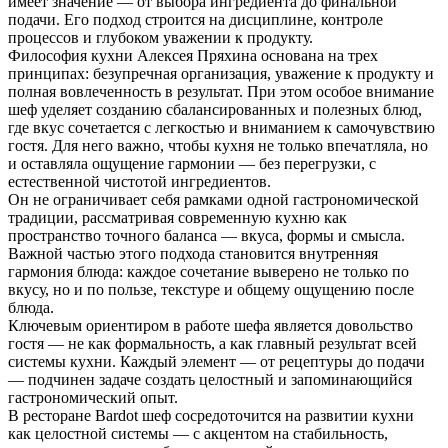
имеет значение — от выбора ингредиента до финальной
подачи. Его подход строится на дисциплине, контроле
процессов и глубоком уважении к продукту.
Философия кухни Алексея Пряхина основана на трех
принципах: безупречная организация, уважение к продукту и
полная вовлеченность в результат. При этом особое внимание
шеф уделяет созданию сбалансированных и полезных блюд,
где вкус сочетается с легкостью и вниманием к самочувствию
гостя. Для него важно, чтобы кухня не только впечатляла, но
и оставляла ощущение гармонии — без перегрузки, с
естественной чистотой ингредиентов.
Он не ограничивает себя рамками одной гастрономической
традиции, рассматривая современную кухню как
пространство точного баланса — вкуса, формы и смысла.
Важной частью этого подхода становится внутренняя
гармония блюда: каждое сочетание выверено не только по
вкусу, но и по пользе, текстуре и общему ощущению после
блюда.
Ключевым ориентиром в работе шефа является довольство
гостя — не как формальность, а как главный результат всей
системы кухни. Каждый элемент — от рецептуры до подачи
— подчинен задаче создать целостный и запоминающийся
гастрономический опыт.
В ресторане Bardot шеф сосредоточится на развитии кухни
как целостной системы — с акцентом на стабильность,