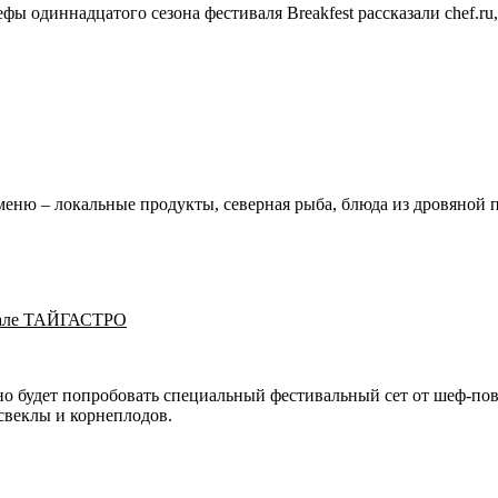
фы одиннадцатого сезона фестиваля Breakfest рассказали chef.r
еню – локальные продукты, северная рыба, блюда из дровяной п
ивале ТАЙГАСТРО
но будет попробовать специальный фестивальный сет от шеф-по
свеклы и корнеплодов.