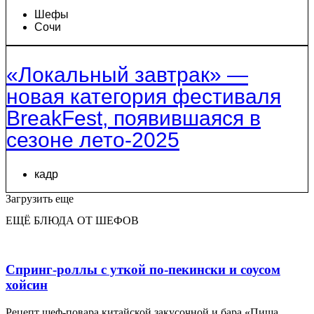
Шефы
Сочи
«Локальный завтрак» —
новая категория фестиваля
BreakFest, появившаяся в
сезоне лето-2025
кадр
Загрузить еще
ЕЩЁ БЛЮДА ОТ ШЕФОВ
Спринг-роллы с уткой по-пекински и соусом
хойсин
Рецепт шеф-повара китайской закусочной и бара «Пища