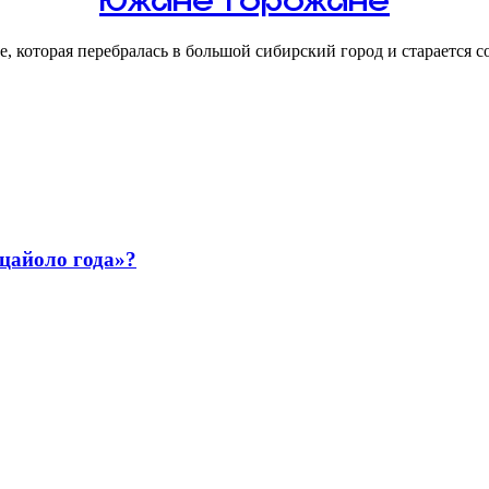
Южане Горожане
ье, которая перебралась в большой сибирский город и стараетс
ццайоло года»?