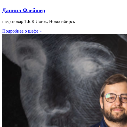
Даниил Флейшер
шеф-повар Т.Б.К Лонж, Новосибирск
Подробнее о шефе »