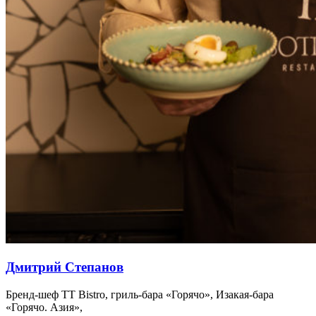
Дмитрий Степанов
Бренд-шеф TT Bistro, гриль-бара «Горячо», Изакая-бара
«Горячо. Азия»,