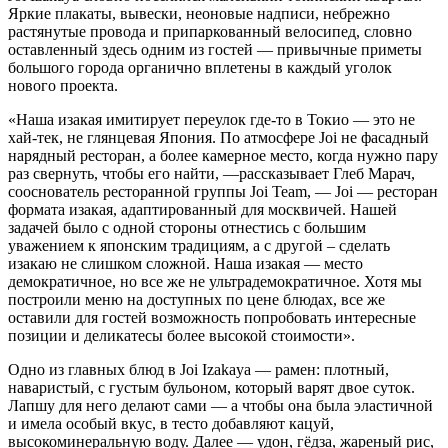
Яркие плакаты, вывески, неоновые надписи, небрежно
растянутые провода и припаркованный велосипед, словно
оставленный здесь одним из гостей — привычные приметы
большого города органично вплетены в каждый уголок
нового проекта.
«Наша изакая имитирует переулок где-то в Токио — это не
хай-тек, не глянцевая Япония. По атмосфере Joi не фасадный
нарядный ресторан, а более камерное место, когда нужно пару
раз свернуть, чтобы его найти, —рассказывает Глеб Марач,
сооснователь ресторанной группы Joi Team, — Joi — ресторан
формата изакая, адаптированный для москвичей. Нашей
задачей было с одной стороны отнестись с большим
уважением к японским традициям, а с другой – сделать
изакаю не слишком сложной. Наша изакая — место
демократичное, но все же не ультрадемократичное. Хотя мы
построили меню на доступных по цене блюдах, все же
оставили для гостей возможность попробовать интересные
позиции и деликатесы более высокой стоимости».
Одно из главных блюд в Joi Izakaya — рамен: плотный,
наваристый, с густым бульоном, который варят двое суток.
Лапшу для него делают сами — а чтобы она была эластичной
и имела особый вкус, в тесто добавляют кацуй,
высокоминеральную воду. Далее — удон, гёдза, жареный рис,