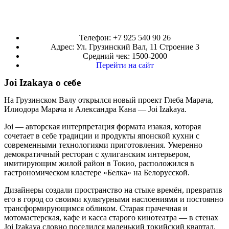
Телефон: +7 925 540 90 26
Адрес: Ул. Грузинский Вал, 11 Строение 3
Средний чек: 1500-2000
Перейти на сайт
Joi Izakaya о себе
На Грузинском Валу открылся новый проект Глеба Марача,
Илиодора Марача и Александра Кана — Joi Izakaya.
Joi — авторская интерпретация формата изакая, которая
сочетает в себе традиции и продукты японской кухни с
современными технологиями приготовления. Умеренно
демократичный ресторан с хулиганским интерьером,
имитирующим жилой район в Токио, расположился в
гастрономическом кластере «Белка» на Белорусской.
Дизайнеры создали пространство на стыке времён, превратив
его в город со своими культурными наслоениями и постоянно
трансформирующимся обликом. Старая прачечная и
мотомастерская, кафе и касса старого кинотеатра — в стенах
Joi Izakayа словно поселился маленький токийский квартал.