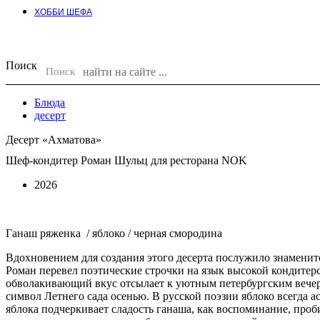
ХОББИ ШЕФА
Поиск
Поиск
Блюда
десерт
Десерт «Ахматова»
Шеф-кондитер Роман Шульц для ресторана NOK
2026
Ганаш ряженка / яблоко / черная смородина
Вдохновением для создания этого десерта послужило знаменито
Роман перевел поэтические строчки на язык высокой кондитерс
обволакивающий вкус отсылает к уютным петербургским вечера
символ Летнего сада осенью. В русской поэзии яблоко всегда 
яблока подчеркивает сладость ганаша, как воспоминание, про