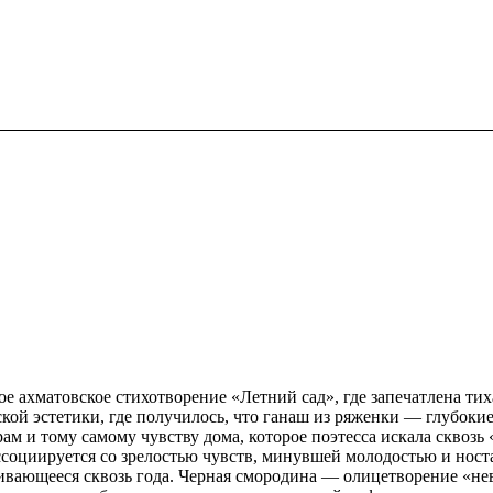
е ахматовское стихотворение «Летний сад», где запечатлена тих
кой эстетики, где получилось, что ганаш из ряженки — глубокие
м и тому самому чувству дома, которое поэтесса искала сквозь 
ассоциируется со зрелостью чувств, минувшей молодостью и ност
бивающееся сквозь года. Черная смородина — олицетворение «не