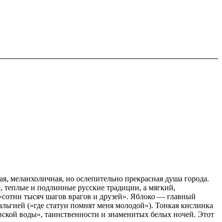
ая, меланхоличная, но ослепительно прекрасная душа города.
, теплые и подлинные русские традиции, а мягкий,
«сотни тысяч шагов врагов и друзей». Яблоко — главный
альгией («где статуи помнят меня молодой»). Тонкая кислинка
вской воды», таинственности и знаменитых белых ночей. Этот