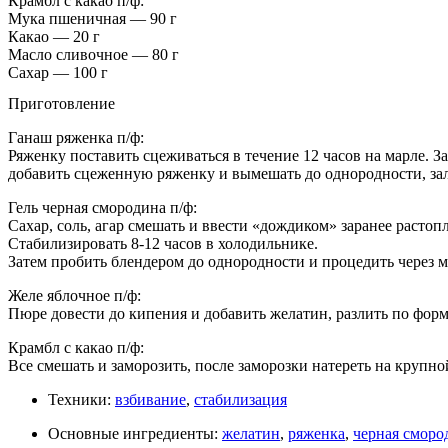
Крамбл с какао п/ф:
Мука пшеничная — 90 г
Какао — 20 г
Масло сливочное — 80 г
Сахар — 100 г
Приготовление
Ганаш ряженка п/ф:
Ряженку поставить сцеживаться в течение 12 часов на марле. З
добавить сцеженную ряженку и вымешать до однородности, зал
Гель черная смородина п/ф:
Сахар, соль, агар смешать и ввести «дождиком» заранее растоп
Стабилизировать 8-12 часов в холодильнике.
Затем пробить блендером до однородности и процедить через м
Желе яблочное п/ф:
Пюре довести до кипения и добавить желатин, разлить по форм
Крамбл с какао п/ф:
Все смешать и заморозить, после заморозки натереть на крупной
Техники:
взбивание
,
стабилизация
Основные ингредиенты:
желатин
,
ряженка
,
черная сморо