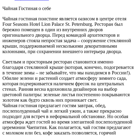
Чайная Гостиная о себе
Чайная гостиная поистине является оазисом в центре отеля
Four Seasons Hotel Lion Palace St. Petersburg. Ресторан был
бережно помещен в один из внутренних дворов
оригинального дворца. Перед командой архитекторов и
инженеров стояла непростая задача – сооружение стеклянной
крыши, поддерживаемой несколькими декоративными
колоннами, при сохранении внешнего интерьера дворца.
Светлым и просторным ресторан становится именно
благодаря стеклянной крыше (которая, конечно, подогревается
в течение зимы – не забывайте, что мы находимся в России!).
Обилие зелени и растений создает атмосферу зимнего сада,
которая подчеркивается наличием фресок на центральных
стенах. Ранняя весна вдохновила дизайнеров на выбор
цветовой палитры: зеленые листья постепенно покрываются
золотом как будто сквозь них проникает свет.
Чайная гостиная предлагает гостям завтрак, обед,
послеполуденный чай и легкий ужин, а также прекрасно
подходит для встреч в неформальной обстановке. Но особая
атмосфера ждет гостей во время элегантной послеполуденной
церемонии Чаепития. Как полагается, чай гостям предлагают
с молоком или без, кофе заказать позволяется, горячий