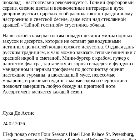
шоколад – настоятельно рекомендуется. Тонкий фарфоровый
сервиз, свежие цветы и великолепные интерьеры в духе
дворцов русских царских особ располагают к праздничному
настроению и светской беседе, даже если над стеклянной
крышей «Чайной гостиной» сгустились облака.
На высокой этажерке гостям подадут десятки миниатюрных
закусок и десертов, которые не оставят равнодушными
истинных ценителей кондитерского искусства. Отдавая дань
русским традициям, к чаю можно заказать теплые блинчики с
красной икрой и сметаной. Мини-бургер с крабом, гужер с
паштетом фуа гра, тарталетку из корня сельдерея и фундука с
мандарином и черным трюфелем по достоинству оценят
настоящие гурманы, а шоколадный мусс, невесомые
макаронс, и рисовый пудинг с мармеладом из чернослива
позволят завершить любую беседу на приятной ноте.
Ассортимент меняется каждый сезон.
Лука Де Астис
24.02.2026
Шеф-повар отеля Four Seasons Hotel Lion Palace St. Petersburg,
а также ресторанов Percorso и Sintoho, «Чайная Гостиная», бар