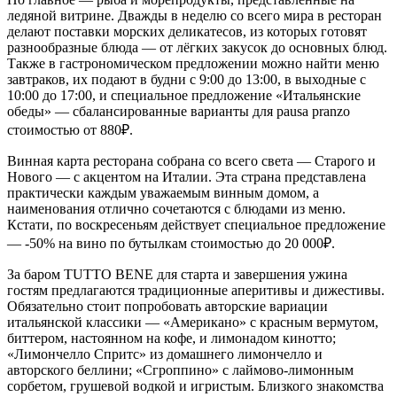
ледяной витрине. Дважды в неделю со всего мира в ресторан
делают поставки морских деликатесов, из которых готовят
разнообразные блюда — от лёгких закусок до основных блюд.
Также в гастрономическом предложении можно найти меню
завтраков, их подают в будни с 9:00 до 13:00, в выходные с
10:00 до 17:00, и специальное предложение «Итальянские
обеды» — сбалансированные варианты для pausa pranzo
стоимостью от 880₽.
Винная карта ресторана собрана со всего света — Старого и
Нового — с акцентом на Италии. Эта страна представлена
практически каждым уважаемым винным домом, а
наименования отлично сочетаются с блюдами из меню.
Кстати, по воскресеньям действует специальное предложение
— -50% на вино по бутылкам стоимостью до 20 000₽.
За баром TUTTO BENE для старта и завершения ужина
гостям предлагаются традиционные аперитивы и дижестивы.
Обязательно стоит попробовать авторские вариации
итальянской классики — «Американо» с красным вермутом,
биттером, настоянном на кофе, и лимонадом кинотто;
«Лимончелло Спритс» из домашнего лимончелло и
авторского беллини; «Сгроппино» с лаймово-лимонным
сорбетом, грушевой водкой и игристым. Близкого знакомства