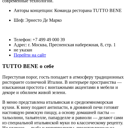
современные технологии.
Авторы концепции: Команда ресторана TUTTO BENE
Шеф:
Эрнесто Де Марко
Телефон: +7 499 49 000 39
Адрес: г. Москва, Пресненская набережная, 8, стр. 1
не указан
Перейти на сайт
TUTTO BENE о себе
Переступая порог, гость попадает в атмосферу традиционных
ристоранте солнечной Италии. В интерьере пространства —
изысканная простота с винтажными акцентами в мебели и
декоре и обилием живой зелени.
В меню представлена итальянская и средиземноморская
кухни. К вину подают антипасти, в дровяной печи готовят
настоящую римскую пиццу, а основу домашней пасты —
тальолини, тальятелле, папарделле и равиоли — делают сами
из специальной итальянской муки по классическому рецепту.
Но главное — рыба и морепродукты, представленные на