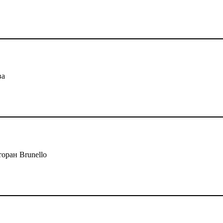
ва
оран Brunello