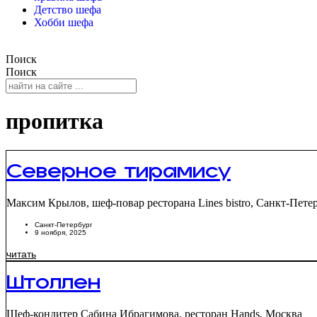
Детство шефа
Хобби шефа
Поиск
Поиск
пропитка
Северное тирамису
Максим Крылов, шеф-повар ресторана Lines bistro, Санкт-Пете
Санкт-Петербург
9 ноября, 2025
читать
Штоллен
Шеф-кондитер Сабина Ибрагимова, ресторан Hands, Москва