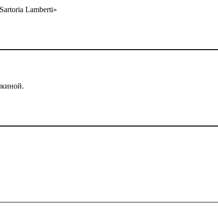
rtoria Lamberti»
лкиной.