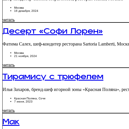
Москва
16 декабря, 2024
читать
Десерт «Софи Лорен»
Фатима Салех, шеф-кондитер ресторана Sartoria Lamberti, Моск
Москва
21 ноября, 2024
читать
Тирамису с трюфелем
Илья Захаров, бренд-шеф игорной зоны «Красная Поляна», рест
Красная Поляна
,
Сочи
7 июня, 2023
читать
Мак