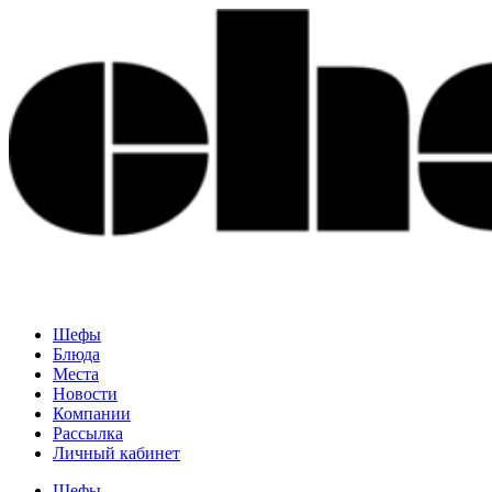
Шефы
Блюда
Места
Новости
Компании
Рассылка
Личный кабинет
Шефы