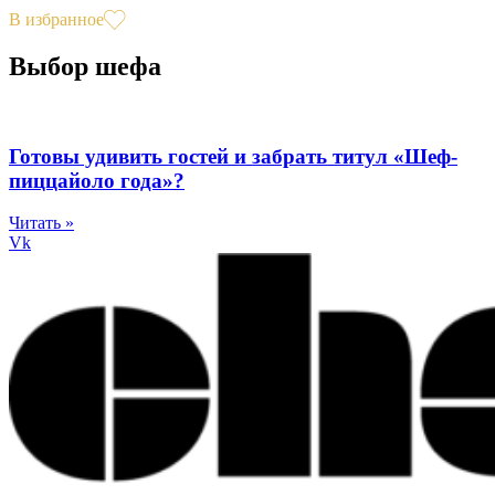
В избранное
Выбор шефа
Готовы удивить гостей и забрать титул «Шеф-
пиццайоло года»?
Читать »
Vk