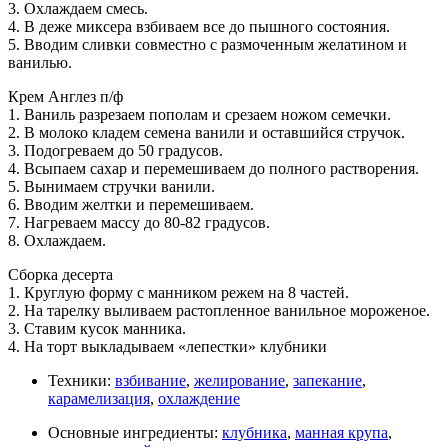
3. Охлаждаем смесь.
4. В деже миксера взбиваем все до пышного состояния.
5. Вводим сливки совместно с размоченным желатином и
ванилью.
Крем Англез п/ф
1. Ваниль разрезаем пополам и срезаем ножом семечки.
2. В молоко кладем семена ванили и оставшийся стручок.
3. Подогреваем до 50 градусов.
4. Всыпаем сахар и перемешиваем до полного растворения.
5. Вынимаем стручки ванили.
6. Вводим желтки и перемешиваем.
7. Нагреваем массу до 80-82 градусов.
8. Охлаждаем.
Сборка десерта
1. Круглую форму с манником режем на 8 частей.
2. На тарелку выливаем растопленное ванильное мороженое.
3. Ставим кусок манника.
4. На торт выкладываем «лепестки» клубники
Техники:
взбивание
,
желирование
,
запекание
,
карамелизация
,
охлаждение
Основные ингредиенты:
клубника
,
манная крупа
,