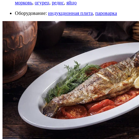
морковь
,
огурец
,
редис
,
яйцо
Оборудование:
индукционная плита
,
пароварка