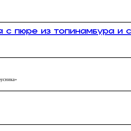
а с пюре из топинамбура и с
русника»