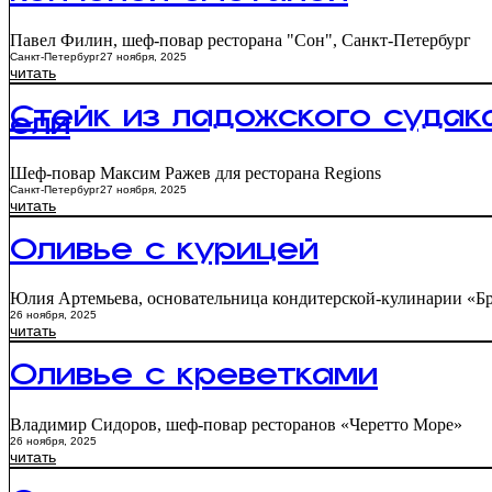
копчёной сметаной
Павел Филин, шеф-повар ресторана "Сон", Санкт-Петербург
Санкт-Петербург
27 ноября, 2025
читать
Стейк из ладожского судак
ели
Шеф-повар Максим Ражев для ресторана Regions
Санкт-Петербург
27 ноября, 2025
читать
Оливье с курицей
Юлия Артемьева, основательница кондитерской-кулинарии «Б
26 ноября, 2025
читать
Оливье с креветками
Владимир Сидоров, шеф-повар ресторанов «Черетто Море»
26 ноября, 2025
читать