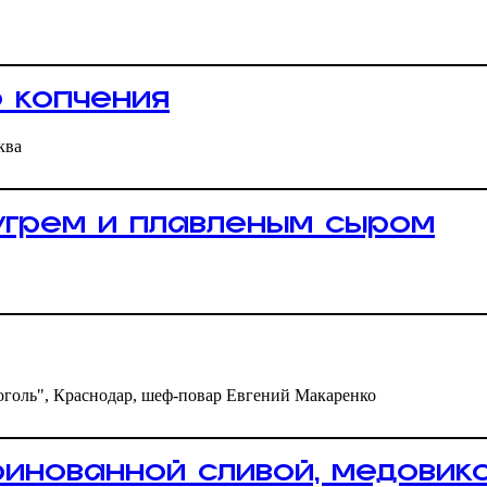
 копчения
ква
угрем и плавленым сыром
голь", Краснодар, шеф-повар Евгений Макаренко
ринованной сливой, медовико