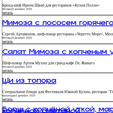
Бренд-шеф Ирина Шваб для ресторанов «Кухня Полли»
Москва
16 декабря, 2025
читать
Мимоза с лососем горячего
Сергей Артамонов, шеф-повар ресторана «Черетто Море», Мос
Москва
16 декабря, 2025
читать
Салат Мимоза с копченым 
Шеф-повар Артем Мухин для гранд-кафе Dr. Живаго
Москва
16 декабря, 2025
читать
Щи из топора
Специальное блюдо для Фестиваля Южной Кухни, ресторан "Го
Краснодар
2 декабря, 2025
читать
Борщ с копчёной уткой, ма