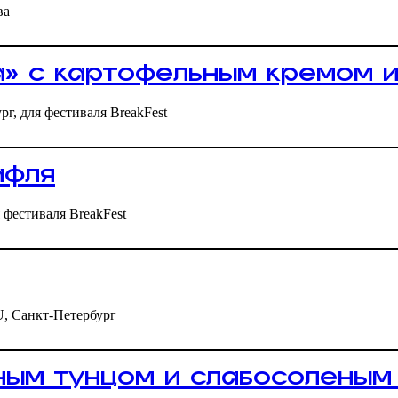
ва
а» с картофельным кремом 
г, для фестиваля BreakFest
афля
 фестиваля BreakFest
 Санкт-Петербург
ным тунцом и слабосоленым