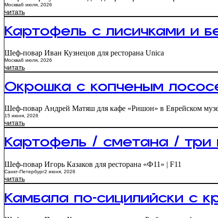
Москва
6 июля, 2026
читать
Картофель с лисичками и б
Шеф-повар Иван Кузнецов для ресторана Unica
Москва
6 июля, 2026
читать
Окрошка с копченым лосос
Шеф-повар Андрей Матяш для кафе «Ришон» в Еврейском музе
15 июня, 2026
читать
Картофель / сметана / три
Шеф-повар Игорь Казаков для ресторана «Ф11» | F11
Санкт-Петербург
2 июня, 2026
читать
Камбала по-сицилийски с к