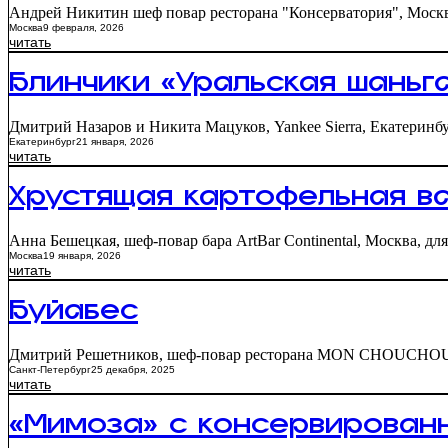
Андрей Никитин шеф повар ресторана "Консерватория", Моск
Москва
9 февраля, 2026
читать
Блинчики «Уральская шаньг
Дмитрий Назаров и Никита Мацуков, Yankee Sierra, Екатеринбур
Екатеринбург
21 января, 2026
читать
Хрустящая картофельная в
Анна Бешецкая, шеф-повар бара ArtBar Continental, Москва, для
Москва
19 января, 2026
читать
Буйабес
Дмитрий Решетников, шеф-повар ресторана MON CHOUCHOU,
Санкт-Петербург
25 декабря, 2025
читать
«Мимоза» с консервирован