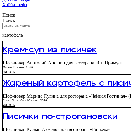
Хобби шефа
Поиск
Поиск
картофель
Крем-суп из лисичек
Шеф-повар Анатолий Аношин для ресторана «Ян Примус»
Москва
31 июля, 2026
читать
Жареный картофель с лиси
Шеф-повар Марина Пугина для ресторана «Чайная Гостиная» (Four
Санкт-Петербург
10 июля, 2026
читать
Лисички по-строгановски
Шеф-повар Руслан Ахмедов для ресторана «Ривьера»