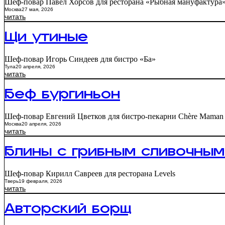
Шеф-повар Павел Хорсов для ресторана «Рыбная мануфактура
Москва
27 мая, 2026
читать
Щи утиные
Шеф-повар Игорь Синдеев для бистро «Ба»
Тула
20 апреля, 2026
читать
Беф бургиньон
Шеф-повар Евгений Цветков для бистро-пекарни Chère Maman
Москва
20 апреля, 2026
читать
Блины с грибным сливочны
Шеф-повар Кирилл Савреев для ресторана Levels
Тверь
19 февраля, 2026
читать
Авторский борщ