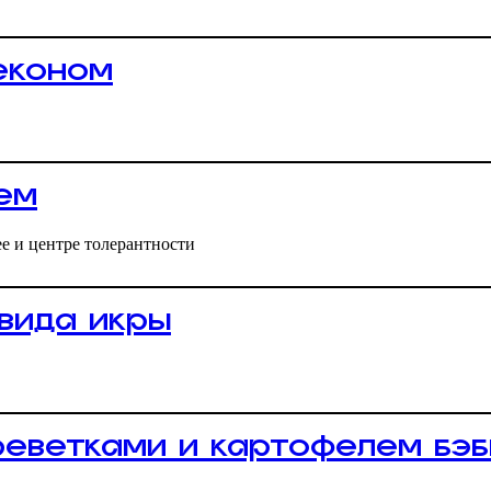
економ
ем
е и центре толерантности
 вида икры
реветками и картофелем бэб