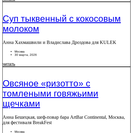
Суп тыквенный с кокосовым
молоком
Анна Хахмашвили и Владислава Дроздова для KULEK
Москва
30 марта, 2026
читать
Овсяное «ризотто» с
томлеными говяжьими
щечками
Анна Бешецкая, шеф-повар бара ArtBar Continental, Москва,
для фестиваля BreakFest
Москва