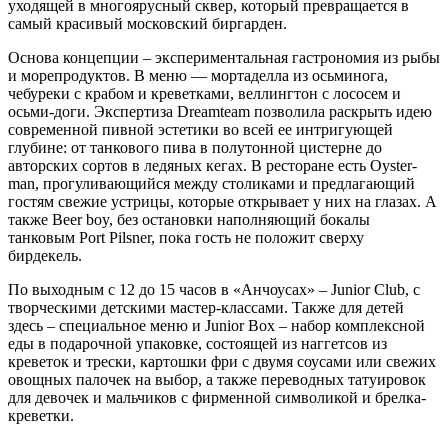
уходящей в многоярусный сквер, который превращается в
самый красивый московский биргарден.
Основа концепции – экспериментальная гастрономия из рыбы
и морепродуктов. В меню — мортаделла из осьминога,
чебуреки с крабом и креветками, веллингтон с лососем и
осьми-доги. Экспертиза Dreamteam позволила раскрыть идею
современной пивной эстетики во всей ее интригующей
глубине: от танкового пива в полутонной цистерне до
авторских сортов в ледяных кегах. В ресторане есть Oyster-
man, прогуливающийся между столиками и предлагающий
гостям свежие устрицы, которые открывает у них на глазах. А
также Beer boy, без остановки наполняющий бокалы
танковым Port Pilsner, пока гость не положит сверху
бирдекель.
По выходным c 12 до 15 часов в «Анчоусах» – Junior Club, с
творческими детскими мастер-классами. Также для детей
здесь – специальное меню и Junior Box – набор комплексной
еды в подарочной упаковке, состоящей из наггетсов из
креветок и трески, картошки фри с двумя соусами или свежих
овощных палочек на выбор, а также переводных татуировок
для девочек и мальчиков с фирменной символикой и брелка-
креветки.