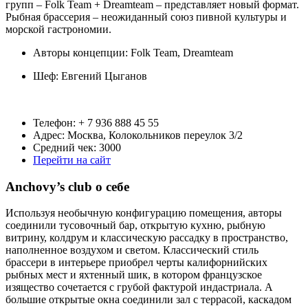
групп – Folk Team + Dreamteam – представляет новый формат.
Рыбная брассерия – неожиданный союз пивной культуры и
морской гастрономии.
Авторы концепции: Folk Team, Dreamteam
Шеф:
Евгений Цыганов
Телефон: + 7 936 888 45 55
Адрес: Москва, Колокольников переулок 3/2
Средний чек: 3000
Перейти на сайт
Anchovy’s club о себе
Используя необычную конфигурацию помещения, авторы
соединили тусовочный бар, открытую кухню, рыбную
витрину, колдрум и классическую рассадку в пространство,
наполненное воздухом и светом. Классический стиль
брассери в интерьере приобрел черты калифорнийских
рыбных мест и яхтенный шик, в котором французское
изящество сочетается с грубой фактурой индастриала. А
большие открытые окна соединили зал с террасой, каскадом