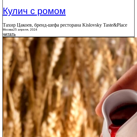
Кулич с ромом
Тахир Цакоев, бренд-шефа ресторана Kislovsky Taste&Place
Москва
25 апреля, 2024
читать