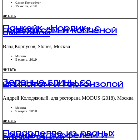
Санкт-Петербург
15 июля, 2020
читать
Панкейк «Нордик» с
гравлаксом и копченой
сметаной
Влад Корпусов, Stories, Москва
Москва
5 марта, 2019
читать
Зеленые блины со
шпинатом и горгонзолой
Андрей Колодяжный, для ресторана MODUS (2018), Москва
Москва
5 марта, 2019
читать
Папарделле из рваных
блинов с трюфелем и